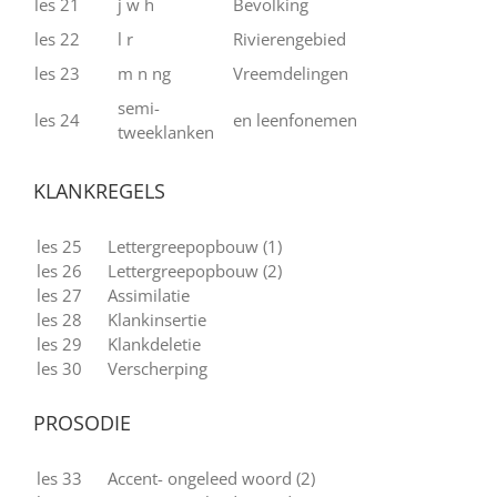
les 21
j w h
Bevolking
les 22
l r
Rivierengebied
les 23
m n ng
Vreemdelingen
semi-
les 24
en leenfonemen
tweeklanken
KLANKREGELS
les 25
Lettergreepopbouw (1)
les 26
Lettergreepopbouw (2)
les 27
Assimilatie
les 28
Klankinsertie
les 29
Klankdeletie
les 30
Verscherping
PROSODIE
les 33
Accent- ongeleed woord (2)