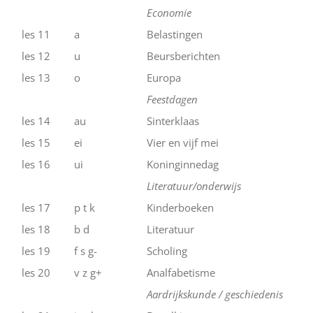
Economie
les 11
a
Belastingen
les 12
u
Beursberichten
les 13
o
Europa
Feestdagen
les 14
au
Sinterklaas
les 15
ei
Vier en vijf mei
les 16
ui
Koninginnedag
Literatuur/onderwijs
les 17
p t k
Kinderboeken
les 18
b d
Literatuur
les 19
f s g-
Scholing
les 20
v z g+
Analfabetisme
Aardrijkskunde / geschiedenis