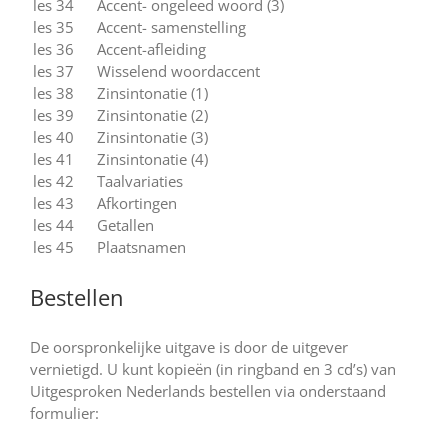
les 34
Accent- ongeleed woord (3)
les 35
Accent- samenstelling
les 36
Accent-afleiding
les 37
Wisselend woordaccent
les 38
Zinsintonatie (1)
les 39
Zinsintonatie (2)
les 40
Zinsintonatie (3)
les 41
Zinsintonatie (4)
les 42
Taalvariaties
les 43
Afkortingen
les 44
Getallen
les 45
Plaatsnamen
Bestellen
De oorspronkelijke uitgave is door de uitgever
vernietigd. U kunt kopieën (in ringband en 3 cd’s) van
Uitgesproken Nederlands bestellen via onderstaand
formulier: