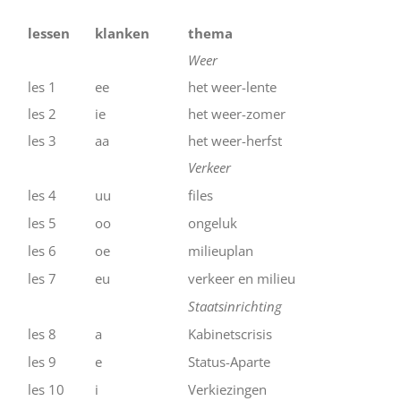
lessen
klanken
thema
Weer
les 1
ee
het weer-lente
les 2
ie
het weer-zomer
les 3
aa
het weer-herfst
Verkeer
les 4
uu
files
les 5
oo
ongeluk
les 6
oe
milieuplan
les 7
eu
verkeer en milieu
Staatsinrichting
les 8
a
Kabinetscrisis
les 9
e
Status-Aparte
les 10
i
Verkiezingen